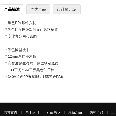
产品描述
同类产品
设计师介绍
* 黑色PP+玻纤头枕，
* 黑色PP+玻纤双节设计风格椅背
* 专业办公网布饰面
* 黑色圈型扶手
* 12mm厚度座木板
* 高密度原生海绵，原位锁定底盘
* 100下沉7CM三级黑色气压棒
* 340#黑色PP五星脚，∮55黑色PA轮
网站首页
|
关于我们
|
产品展示
|
最新产品
|
热销产品
|
工