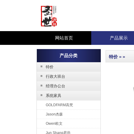
网站首页
产品展示
产品分类
特价
» »
■
特价
■
行政大班台
■
经理办公台
■
系统家具
GOLDFARM高梵
Jason杰森
Owen欧文
Jun Shang君尚