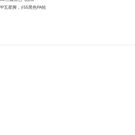
色PP五星脚，∮55黑色PA轮