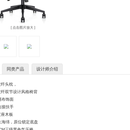
[ 点击图片放大 ]
同类产品
设计师介绍
+玻纤头枕，
+玻纤双节设计风格椅背
 专业办公网布饰面
连接扶手
厚度座木板
原生海绵，原位锁定底盘
沉7CM三级黑色气压棒