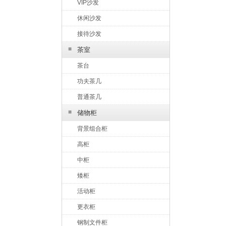
VIP沙发
休闲沙发
接待沙发
■
茶室
茶台
功夫茶几
普通茶几
■
储物柜
背景组合柜
高柜
中柜
矮柜
活动柜
更衣柜
钢制文件柜