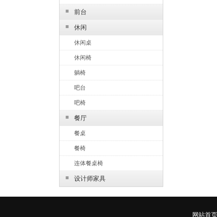
■
前台
■
休闲
休闲桌
休闲椅
躺椅
吧台
吧椅
■
餐厅
餐桌
餐椅
连体餐桌椅
■
设计师家具
网站首