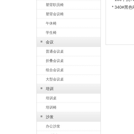
塑背职员椅
* 340#黑
塑背会议椅
午休椅
学生椅
■
会议
普通会议桌
折叠会议桌
组合会议桌
大型会议桌
■
培训
培训桌
培训椅
■
沙发
办公沙发