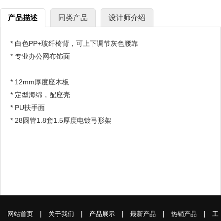
产品描述
同类产品
设计师介绍
* 白色PP+玻纤椅背，可上下调节灰色腰靠
* 专业办公网布饰面
* 12mm厚度座木板
* 定型海绵，配座壳
* PU扶手面
* 28圆管1.8套1.5厚度电镀弓形架
网站首页
|
关于我们
|
产品展示
|
最新产品
|
热销产品
|
工