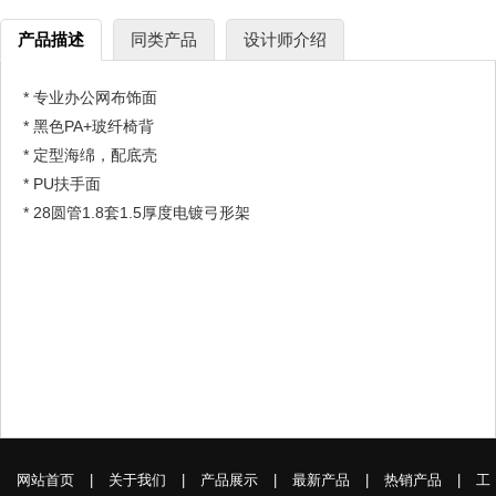
产品描述
同类产品
设计师介绍
* 专业办公网布饰面
* 黑色PA+玻纤椅背
* 定型海绵，配底壳
* PU扶手面
* 28圆管1.8套1.5厚度电镀弓形架
网站首页
|
关于我们
|
产品展示
|
最新产品
|
热销产品
|
工