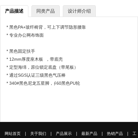
产品描述
同类产品
设计师介绍
* 黑色PA+玻纤椅背，可上下调节隐形腰靠
* 专业办公网布饰面
* 黑色固定扶手
* 12mm厚度座木板 ，带底壳
* 定型海绵，原位锁定底盘（带尾板）
* 通过SGS认证三级黑色气压棒
* 340#黑色尼龙五星脚，∮60黑色PU轮
网站首页
|
关于我们
|
产品展示
|
最新产品
|
热销产品
|
工