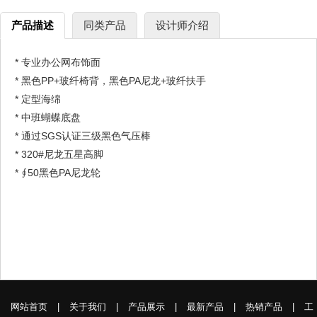
产品描述
同类产品
设计师介绍
* 专业办公网布饰面
* 黑色PP+玻纤椅背，黑色PA尼龙+玻纤扶手
* 定型海绵
* 中班蝴蝶底盘
* 通过SGS认证三级黑色气压棒
* 320#尼龙五星高脚
* ∮50黑色PA尼龙轮
网站首页
|
关于我们
|
产品展示
|
最新产品
|
热销产品
|
工