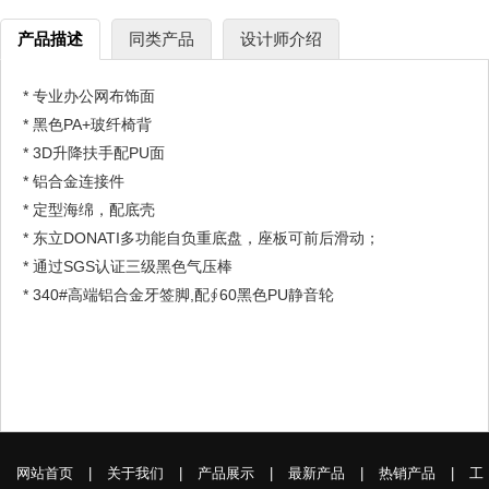
产品描述
同类产品
设计师介绍
* 专业办公网布饰面
* 黑色PA+玻纤椅背
* 3D升降扶手配PU面
* 铝合金连接件
* 定型海绵，配底壳
* 东立DONATI多功能自负重底盘，座板可前后滑动；
* 通过SGS认证三级黑色气压棒
* 340#高端铝合金牙签脚,配∮60黑色PU静音轮
网站首页
|
关于我们
|
产品展示
|
最新产品
|
热销产品
|
工