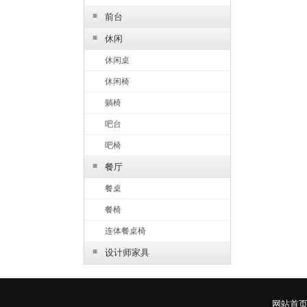
■
前台
■
休闲
休闲桌
休闲椅
躺椅
吧台
吧椅
■
餐厅
餐桌
餐椅
连体餐桌椅
■
设计师家具
网站首