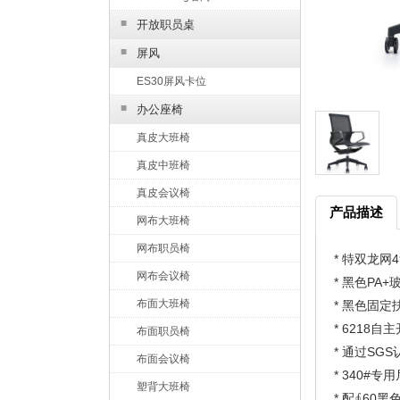
■
开放职员桌
■
屏风
ES30屏风卡位
■
办公座椅
真皮大班椅
真皮中班椅
真皮会议椅
产品描述
网布大班椅
网布职员椅
* 特双龙网49
网布会议椅
* 黑色PA
布面大班椅
* 黑色固定
* 6218
布面职员椅
* 
布面会议椅
* 340#专
塑背大班椅
* 配∮60黑