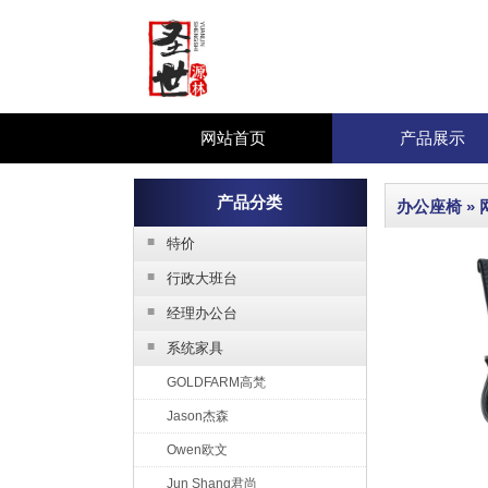
网站首页
产品展示
产品分类
办公座椅
»
■
特价
■
行政大班台
■
经理办公台
■
系统家具
GOLDFARM高梵
Jason杰森
Owen欧文
Jun Shang君尚