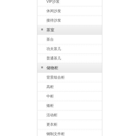
VIP沙发
休闲沙发
接待沙发
■
茶室
茶台
功夫茶几
普通茶几
■
储物柜
背景组合柜
高柜
中柜
矮柜
活动柜
更衣柜
钢制文件柜