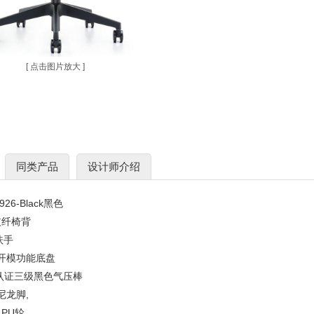
[ 点击图片放大 ]
同类产品
设计师介绍
26-Black黑色
+玻纤椅背
扶手
自主开模功能底盘
通过SGS认证三级黑色气压棒
用尼龙脚,
色PU轮