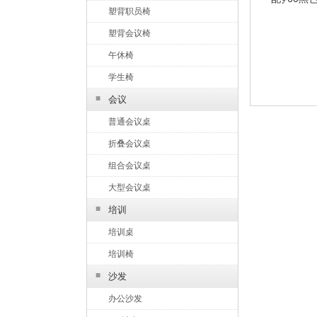
塑背职员椅
塑背会议椅
午休椅
学生椅
■
会议
普通会议桌
折叠会议桌
组合会议桌
大型会议桌
■
培训
培训桌
培训椅
■
沙发
办公沙发