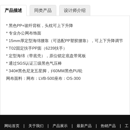
产品描述
同类产品
设计师介绍
* 黑色PP+玻纤背框，头枕可上下升降
* 专业办公网布饰面
* 15mm厚定型海绵腰靠（可选配PP塑胶腰靠），可上下升降调节
* T02固定扶手PP面（6239扶手）
* 定型海绵（带底壳），原位锁定底盘带尾板
* 通过SGS认证三级黑色气压棒
* 340#黑色尼龙五星脚，∮60MM黑色PU轮
网布面料：网布：LVB-500座布：OS-300
网站首页
|
关于我们
|
产品展示
|
最新产品
|
热销产品
|
工