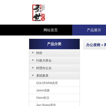
网站首页
产品展示
产品分类
办公座椅
»
■
特价
■
行政大班台
■
经理办公台
■
系统家具
GOLDFARM高梵
Jason杰森
Owen欧文
Jun Shang君尚