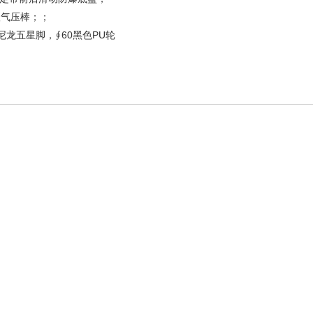
三级气压棒；；
灰色尼龙五星脚，∮60黑色PU轮