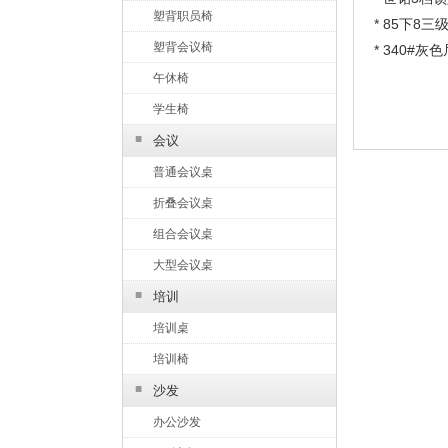
塑背职员椅
* 85下8
塑背会议椅
* 340#
午休椅
学生椅
■
会议
普通会议桌
折叠会议桌
组合会议桌
大型会议桌
■
培训
培训桌
培训椅
■
沙发
办公沙发