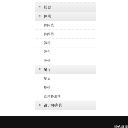
■
前台
■
休闲
休闲桌
休闲椅
躺椅
吧台
吧椅
■
餐厅
餐桌
餐椅
连体餐桌椅
■
设计师家具
网站首