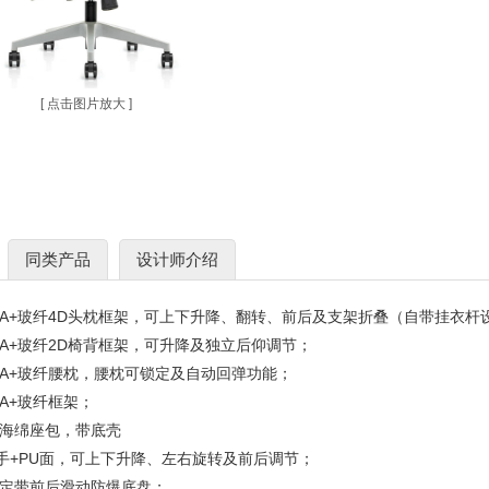
[ 点击图片放大 ]
同类产品
设计师介绍
色PA+玻纤4D头枕框架，可上下升降、翻转、前后及支架折叠（自带挂衣杆
色PA+玻纤2D椅背框架，可升降及独立后仰调节；
色PA+玻纤腰枕，腰枕可锁定及自动回弹功能；
PA+玻纤框架；
型海绵座包，带底壳
D扶手+PU面，可上下升降、左右旋转及前后调节；
档锁定带前后滑动防爆底盘；