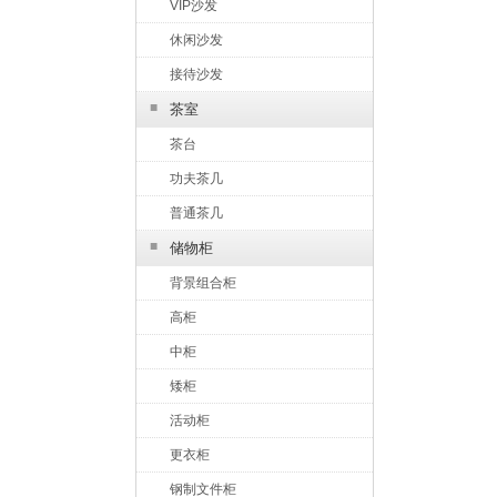
VIP沙发
休闲沙发
接待沙发
■
茶室
茶台
功夫茶几
普通茶几
■
储物柜
背景组合柜
高柜
中柜
矮柜
活动柜
更衣柜
钢制文件柜