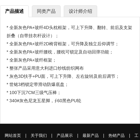
产品描述
同类产品
设计师介绍
* 全新灰色PA+玻纤4D头枕框架，可上下升降、翻转、前后及支架
折叠（自带挂衣杆设计）；
* 全新灰色PA+玻纤2D椅背框架，可升降及独立后仰调节；
* 全新灰色PA+玻纤腰枕，腰枕可锁定及自动回弹功能；
* 全新灰色PA+玻纤框架；
* 整张产品采用意大利进口纱线纺织网布
* 灰色3D扶手+PU面，可上下升降、左右旋转及前后调节；
* 世铭3档锁定带滑动防爆底盘；
* 100下沉7CM三级气压棒；
* 340#灰色尼龙五星脚，∮60黑色PU轮
网站首页
|
关于我们
|
产品展示
|
最新产品
|
热销产品
|
工