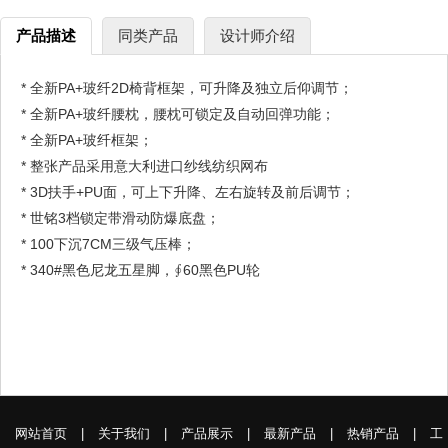
产品描述
同类产品
设计师介绍
* 全新PA+玻纤2D椅背框架，可升降及独立后仰调节；
* 全新PA+玻纤腰枕，腰枕可锁定及自动回弹功能；
* 全新PA+玻纤框架；
* 整张产品采用意大利进口纱线纺织网布
* 3D扶手+PU面，可上下升降、左右旋转及前后调节；
* 世铭3档锁定带滑动防爆底盘；
* 100下沉7CM三级气压棒；
* 340#黑色尼龙五星脚，∮60黑色PU轮
网站首页
|
关于我们
|
产品展示
|
最新产品
|
热销产品
|
工